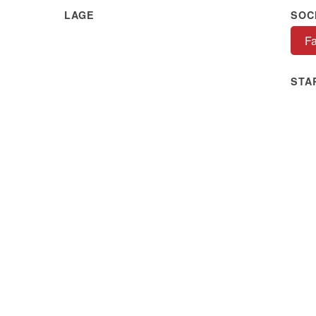
LAGE
SOC
F
STA